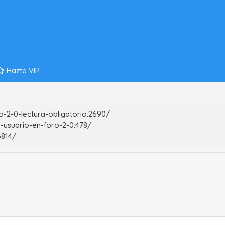
Hazte VIP
-2-0-lectura-obligatorio.2690/
-usuario-en-foro-2-0.478/
6814/