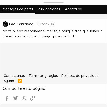
Mensajes de perfil
Publicaciones
Acerca de
Leo Carrasco
18 Mar 2016
No te puedo responder el mensaje porque dice que tenes la
mensajeria llena por tu rango, pasame tu fb.
Contactanos
Términos y reglas
Politicas de privacidad
Ayuda
R
S
Comparte esta página
S
Facebook
Twitter
WhatsApp
Enlace