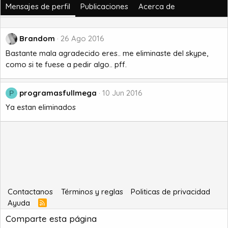
Mensajes de perfil
Publicaciones
Acerca de
Brandom
26 Ago 2016
Bastante mala agradecido eres.. me eliminaste del skype,
como si te fuese a pedir algo.. pff.
programasfullmega
10 Jun 2016
P
Ya estan eliminados
Contactanos
Términos y reglas
Politicas de privacidad
Ayuda
R
S
Comparte esta página
S