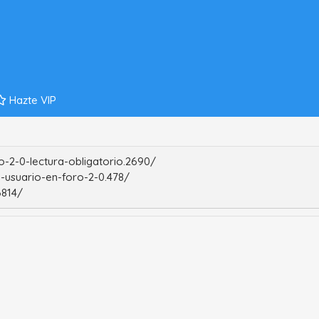
Hazte VIP
-2-0-lectura-obligatorio.2690/
-usuario-en-foro-2-0.478/
6814/