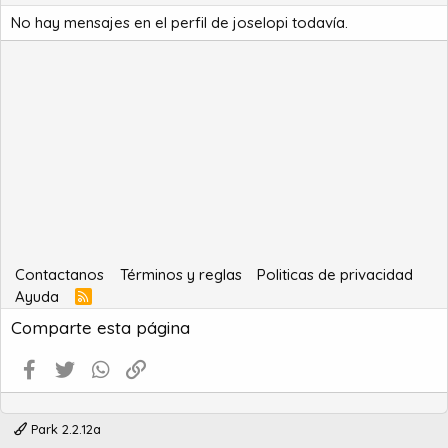
No hay mensajes en el perfil de joselopi todavía.
Contactanos
Términos y reglas
Politicas de privacidad
Ayuda
R
S
Comparte esta página
S
Facebook
Twitter
WhatsApp
Enlace
Park 2.2.12a