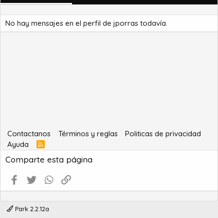
No hay mensajes en el perfil de jporras todavía.
Contactanos
Términos y reglas
Politicas de privacidad
Ayuda
R
S
Comparte esta página
S
Facebook
Twitter
WhatsApp
Enlace
Park 2.2.12a