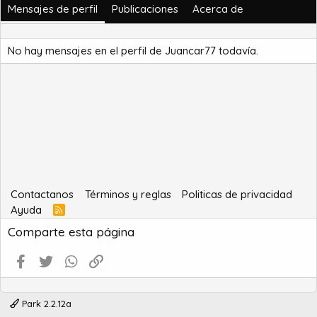
Mensajes de perfil
Publicaciones
Acerca de
No hay mensajes en el perfil de Juancar77 todavía.
Contactanos
Términos y reglas
Politicas de privacidad
Ayuda
R
S
Comparte esta página
S
Facebook
Twitter
WhatsApp
Enlace
Park 2.2.12a