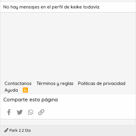
No hay mensajes en el perfil de keike todavía.
Contactanos
Términos y reglas
Politicas de privacidad
Ayuda
R
S
Comparte esta página
S
Facebook
Twitter
WhatsApp
Enlace
Park 2.2.12a