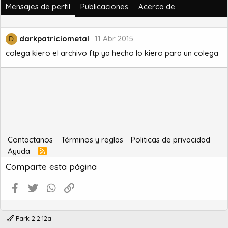
Mensajes de perfil
Publicaciones
Acerca de
darkpatriciometal
11 Abr 2015
D
colega kiero el archivo ftp ya hecho lo kiero para un colega
Contactanos
Términos y reglas
Politicas de privacidad
Ayuda
R
S
Comparte esta página
S
Facebook
Twitter
WhatsApp
Enlace
Park 2.2.12a