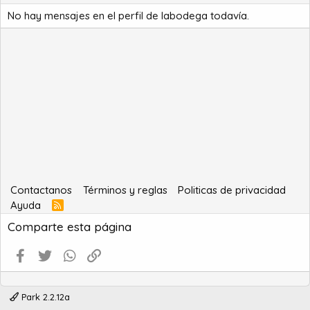
No hay mensajes en el perfil de labodega todavía.
Contactanos
Términos y reglas
Politicas de privacidad
Ayuda
R
S
Comparte esta página
S
Facebook
Twitter
WhatsApp
Enlace
Park 2.2.12a