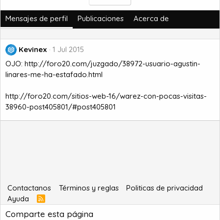
Mensajes de perfil
Publicaciones
Acerca de
Kevinex
1 Jul 2015
OJO:
http://foro20.com/juzgado/38972-usuario-agustin-
linares-me-ha-estafado.html
http://foro20.com/sitios-web-16/warez-con-pocas-visitas-
38960-post405801/#post405801
Contactanos
Términos y reglas
Politicas de privacidad
Ayuda
R
S
Comparte esta página
S