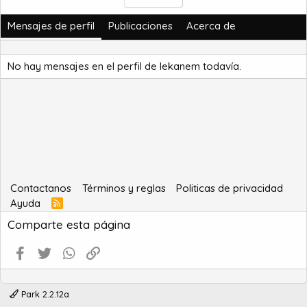
Mensajes de perfil
Publicaciones
Acerca de
No hay mensajes en el perfil de lekanem todavía.
Contactanos
Términos y reglas
Politicas de privacidad
Ayuda
R
S
Comparte esta página
S
Facebook
Twitter
WhatsApp
Enlace
Park 2.2.12a