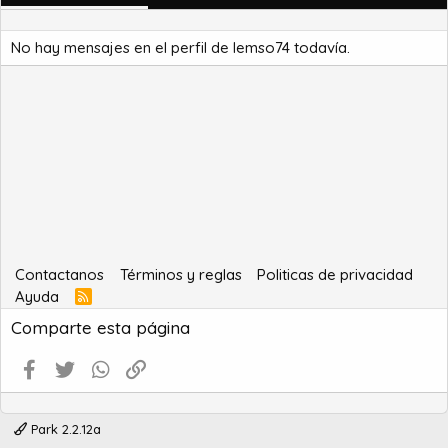
No hay mensajes en el perfil de lemso74 todavía.
Contactanos
Términos y reglas
Politicas de privacidad
Ayuda
R
S
Comparte esta página
S
Facebook
Twitter
WhatsApp
Enlace
Park 2.2.12a