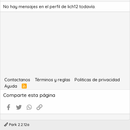
No hay mensajes en el perfil de lich12 todavía.
Contactanos
Términos y reglas
Politicas de privacidad
Ayuda
R
S
Comparte esta página
S
Facebook
Twitter
WhatsApp
Enlace
Park 2.2.12a