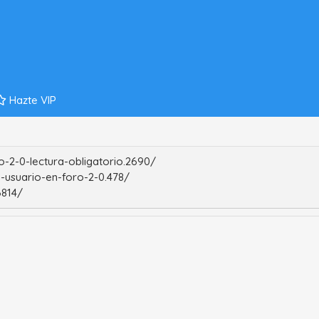
Hazte VIP
-2-0-lectura-obligatorio.2690/
-usuario-en-foro-2-0.478/
6814/