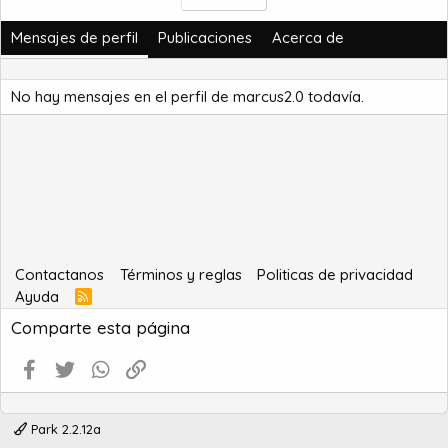
Mensajes de perfil
Publicaciones
Acerca de
No hay mensajes en el perfil de marcus2.0 todavía.
Contactanos
Términos y reglas
Politicas de privacidad
Ayuda
R
S
Comparte esta página
S
Facebook
Twitter
WhatsApp
Enlace
Park 2.2.12a