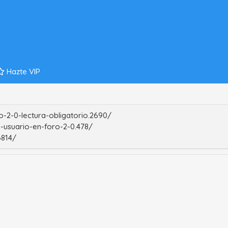
Hazte VIP
-2-0-lectura-obligatorio.2690/
-usuario-en-foro-2-0.478/
6814/