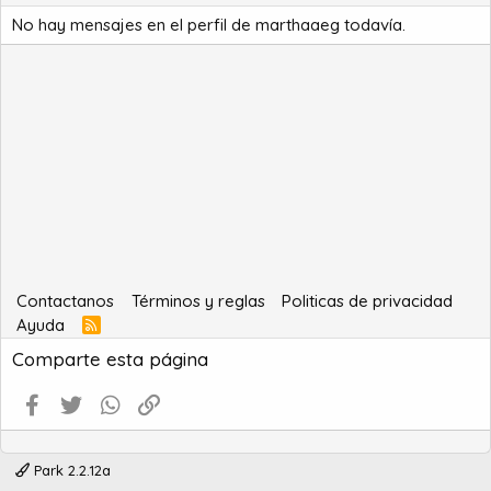
No hay mensajes en el perfil de marthaaeg todavía.
Contactanos
Términos y reglas
Politicas de privacidad
Ayuda
R
S
Comparte esta página
S
Facebook
Twitter
WhatsApp
Enlace
Park 2.2.12a