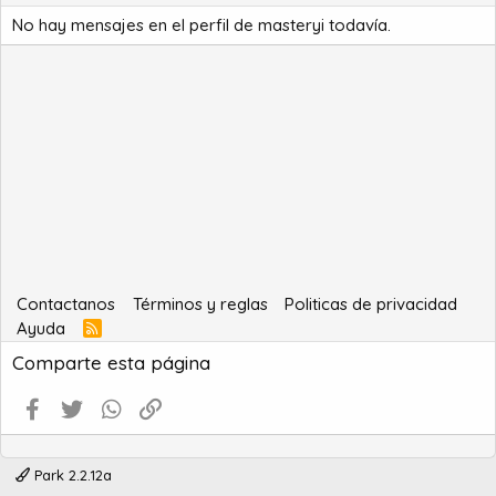
No hay mensajes en el perfil de masteryi todavía.
Contactanos
Términos y reglas
Politicas de privacidad
Ayuda
R
S
Comparte esta página
S
Facebook
Twitter
WhatsApp
Enlace
Park 2.2.12a