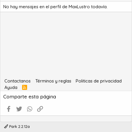
No hay mensajes en el perfil de MaxLustro todavía.
Contactanos
Términos y reglas
Politicas de privacidad
Ayuda
R
S
Comparte esta página
S
Facebook
Twitter
WhatsApp
Enlace
Park 2.2.12a