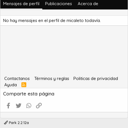
Mensajes de perfil
Publicaciones
Acerca de
No hay mensajes en el perfil de micaleto todavía.
Contactanos
Términos y reglas
Politicas de privacidad
Ayuda
R
S
Comparte esta página
S
Facebook
Twitter
WhatsApp
Enlace
Park 2.2.12a