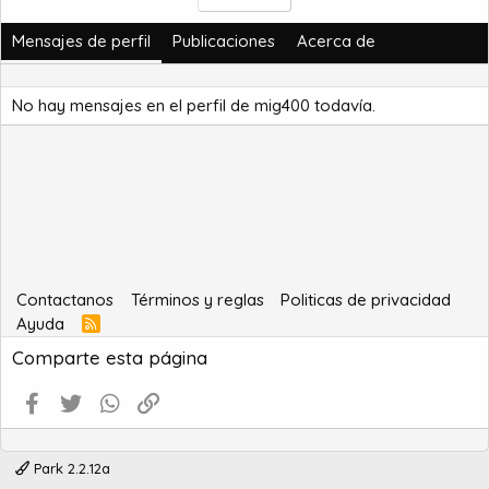
Mensajes de perfil
Publicaciones
Acerca de
No hay mensajes en el perfil de mig400 todavía.
Contactanos
Términos y reglas
Politicas de privacidad
Ayuda
R
S
Comparte esta página
S
Facebook
Twitter
WhatsApp
Enlace
Park 2.2.12a