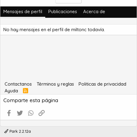
Mensajes de perfil
Publicaciones
Acerca de
No hay mensajes en el perfil de miltonc todavía.
Contactanos
Términos y reglas
Politicas de privacidad
Ayuda
R
S
Comparte esta página
S
Facebook
Twitter
WhatsApp
Enlace
Park 2.2.12a