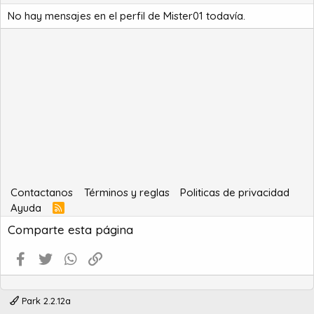
No hay mensajes en el perfil de Mister01 todavía.
Contactanos
Términos y reglas
Politicas de privacidad
Ayuda
R
S
Comparte esta página
S
Facebook
Twitter
WhatsApp
Enlace
Park 2.2.12a