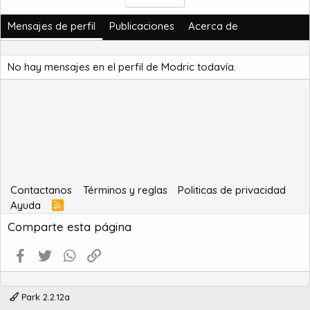
Mensajes de perfil
Publicaciones
Acerca de
No hay mensajes en el perfil de Modric todavía.
Contactanos
Términos y reglas
Politicas de privacidad
Ayuda
R
S
Comparte esta página
S
Facebook
Twitter
WhatsApp
Enlace
Park 2.2.12a