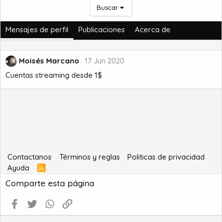
Buscar
Mensajes de perfil
Publicaciones
Acerca de
Moisés Marcano
17 Jun 2020
Cuentas streaming desde 1$
Contactanos
Términos y reglas
Politicas de privacidad
Ayuda
R
S
Comparte esta página
S
Facebook
Twitter
WhatsApp
Enlace