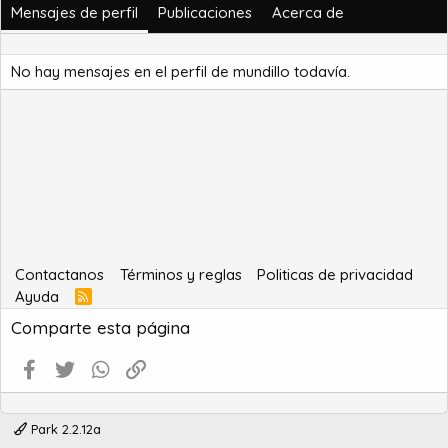
Mensajes de perfil
Publicaciones
Acerca de
No hay mensajes en el perfil de mundillo todavía.
Contactanos
Términos y reglas
Politicas de privacidad
Ayuda
R
S
Comparte esta página
S
Facebook
Twitter
WhatsApp
Enlace
Park 2.2.12a