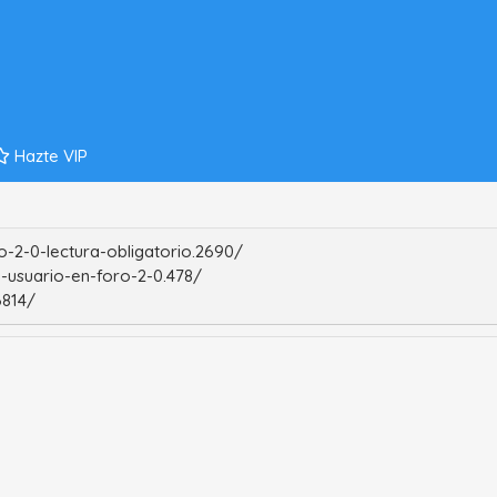
Hazte VIP
-2-0-lectura-obligatorio.2690/
-usuario-en-foro-2-0.478/
6814/