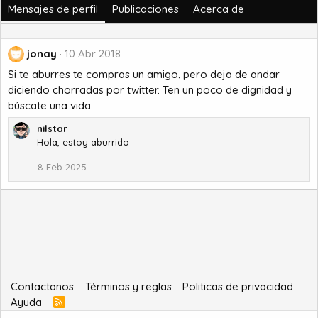
Mensajes de perfil
Publicaciones
Acerca de
jonay
10 Abr 2018
Si te aburres te compras un amigo, pero deja de andar
diciendo chorradas por twitter. Ten un poco de dignidad y
búscate una vida.
nilstar
Hola, estoy aburrido
8 Feb 2025
Contactanos
Términos y reglas
Politicas de privacidad
Ayuda
R
S