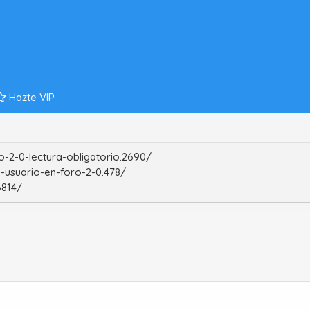
Hazte VIP
-2-0-lectura-obligatorio.2690/
-usuario-en-foro-2-0.478/
6814/