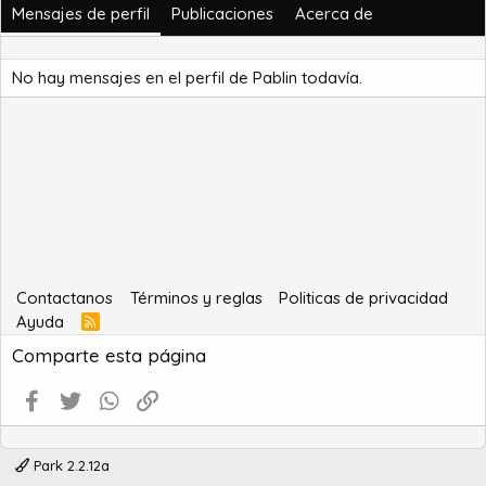
Mensajes de perfil
Publicaciones
Acerca de
No hay mensajes en el perfil de Pablin todavía.
Contactanos
Términos y reglas
Politicas de privacidad
Ayuda
R
S
Comparte esta página
S
Facebook
Twitter
WhatsApp
Enlace
Park 2.2.12a