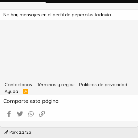
No hay mensajes en el perfil de peperolus todavía.
Contactanos
Términos y reglas
Politicas de privacidad
Ayuda
R
S
Comparte esta página
S
Facebook
Twitter
WhatsApp
Enlace
Park 2.2.12a