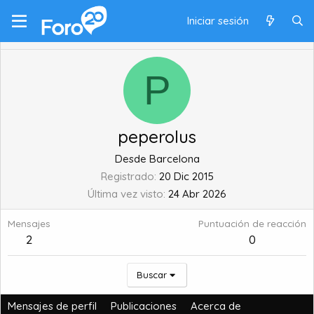
Iniciar sesión
P
peperolus
Desde
Barcelona
Registrado
20 Dic 2015
Última vez visto
24 Abr 2026
Mensajes
Puntuación de reacción
2
0
Buscar
Mensajes de perfil
Publicaciones
Acerca de