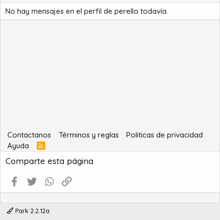
No hay mensajes en el perfil de perello todavía.
Contactanos
Términos y reglas
Politicas de privacidad
Ayuda
R
S
Comparte esta página
S
Facebook
Twitter
WhatsApp
Enlace
Park 2.2.12a