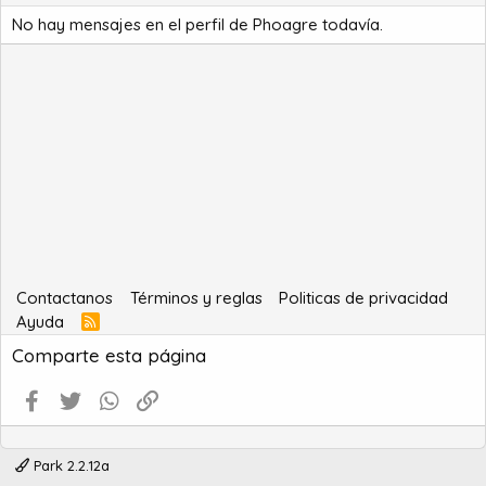
No hay mensajes en el perfil de Phoagre todavía.
Contactanos
Términos y reglas
Politicas de privacidad
Ayuda
R
S
Comparte esta página
S
Facebook
Twitter
WhatsApp
Enlace
Park 2.2.12a