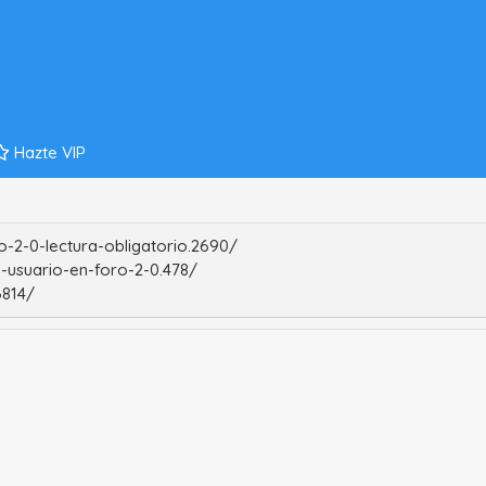
Hazte VIP
-2-0-lectura-obligatorio.2690/
-usuario-en-foro-2-0.478/
6814/