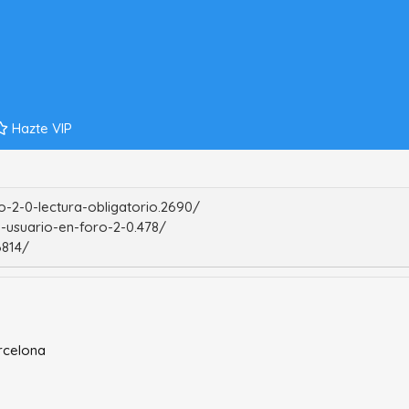
Hazte VIP
-2-0-lectura-obligatorio.2690/
-usuario-en-foro-2-0.478/
6814/
rcelona