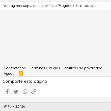
No hay mensajes en el perfil de Proyecto libro todavía.
Contactanos
Términos y reglas
Politicas de privacidad
Ayuda
R
S
Comparte esta página
S
Facebook
Twitter
WhatsApp
Enlace
Park 2.2.12a