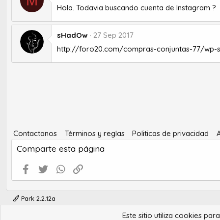
M
Hola. Todavia buscando cuenta de Instagram ?
sHadOw
27 Sep 2017
http://foro20.com/compras-conjuntas-77/wp-sc
Contactanos
Términos y reglas
Politicas de privacidad
Comparte esta página
Facebook
Twitter
WhatsApp
Enlace
Park 2.2.12a
Este sitio utiliza cookies pa