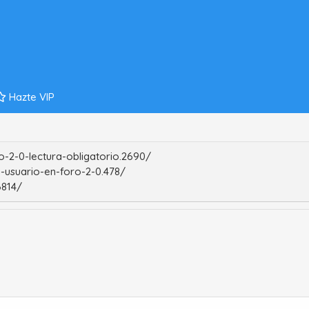
Hazte VIP
-2-0-lectura-obligatorio.2690/
-usuario-en-foro-2-0.478/
6814/