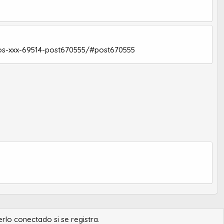
tios-xxx-69514-post670555/#post670555
erlo conectado si se registra.