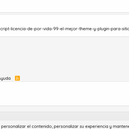
ript-licencia-de-por-vida-99-el-mejor-theme-y-plugin-para-si
Ayuda
R
S
S
ra personalizar el contenido, personalizar su experiencia y manten
®
Community platform by XenForo
© 2010-2022 XenForo Ltd.