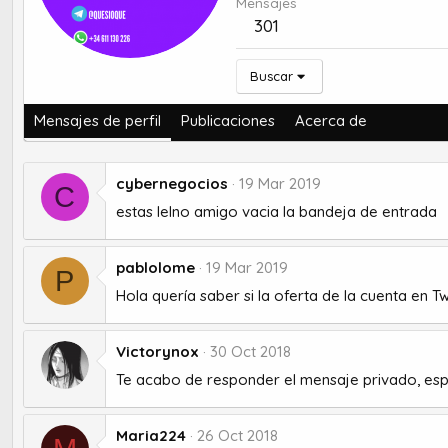
Mensajes
301
Buscar
Mensajes de perfil
Publicaciones
Acerca de
cybernegocios
19 Mar 2019
C
estas lelno amigo vacia la bandeja de entrada
pablolome
19 Mar 2019
P
Hola quería saber si la oferta de la cuenta en Tw
Victorynox
30 Oct 2018
Te acabo de responder el mensaje privado, esp
Maria224
26 Oct 2018