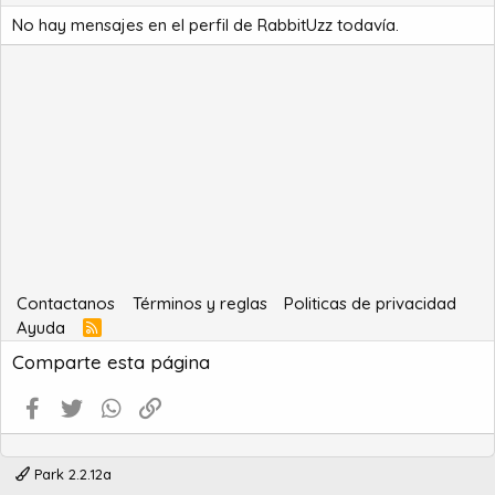
No hay mensajes en el perfil de RabbitUzz todavía.
Contactanos
Términos y reglas
Politicas de privacidad
Ayuda
R
S
Comparte esta página
S
Facebook
Twitter
WhatsApp
Enlace
Park 2.2.12a