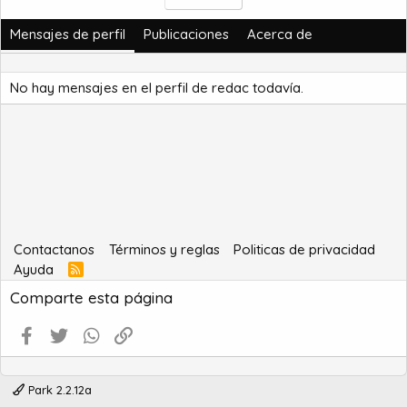
Mensajes de perfil
Publicaciones
Acerca de
No hay mensajes en el perfil de redac todavía.
Contactanos
Términos y reglas
Politicas de privacidad
Ayuda
R
S
Comparte esta página
S
Facebook
Twitter
WhatsApp
Enlace
Park 2.2.12a