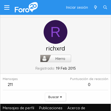
Iniciar sesión
R
richxrd
Registrado
19 Feb 2015
Mensajes
Puntuación de reacción
211
0
Buscar
Mensajes de perfil
Publicaciones
Acerca de