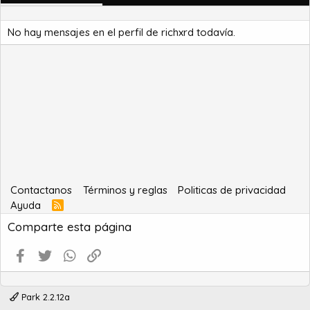
No hay mensajes en el perfil de richxrd todavía.
Contactanos
Términos y reglas
Politicas de privacidad
Ayuda
R
S
Comparte esta página
S
Facebook
Twitter
WhatsApp
Enlace
Park 2.2.12a