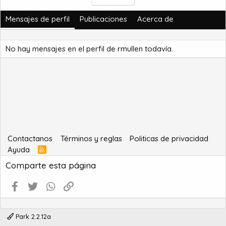
Mensajes de perfil
Publicaciones
Acerca de
No hay mensajes en el perfil de rmullen todavía.
Contactanos
Términos y reglas
Politicas de privacidad
Ayuda
R
S
Comparte esta página
S
Facebook
Twitter
WhatsApp
Enlace
Park 2.2.12a