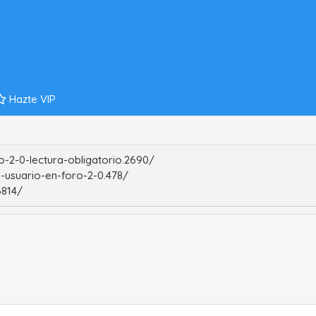
Hazte VIP
-2-0-lectura-obligatorio.2690/
-usuario-en-foro-2-0.478/
6814/