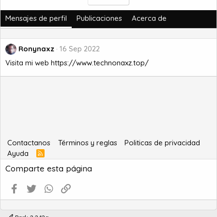
Mensajes de perfil
Publicaciones
Acerca de
Ronynaxz
16 Sep 2022
Visita mi web
https://www.technonaxz.top/
Contactanos
Términos y reglas
Politicas de privacidad
Ayuda
R
S
Comparte esta página
S
Facebook
Twitter
WhatsApp
Enlace