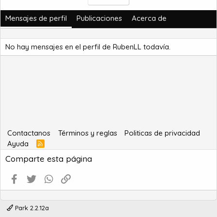
Mensajes de perfil
Publicaciones
Acerca de
No hay mensajes en el perfil de RubenLL todavía.
Contactanos
Términos y reglas
Politicas de privacidad
Ayuda
R
S
Comparte esta página
S
Facebook
Twitter
WhatsApp
Enlace
Park 2.2.12a