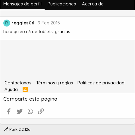
Mensajes de perfil
Publicaciones
Acerca de
reggies06
9 Feb 2015
R
hola quiero 3 de tablets. gracias
Contactanos
Términos y reglas
Politicas de privacidad
Ayuda
R
S
Comparte esta página
S
Facebook
Twitter
WhatsApp
Enlace
Park 2.2.12a