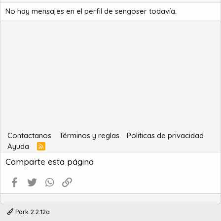
No hay mensajes en el perfil de sengoser todavía.
Contactanos
Términos y reglas
Politicas de privacidad
Ayuda
R
S
Comparte esta página
S
Facebook
Twitter
WhatsApp
Enlace
Park 2.2.12a