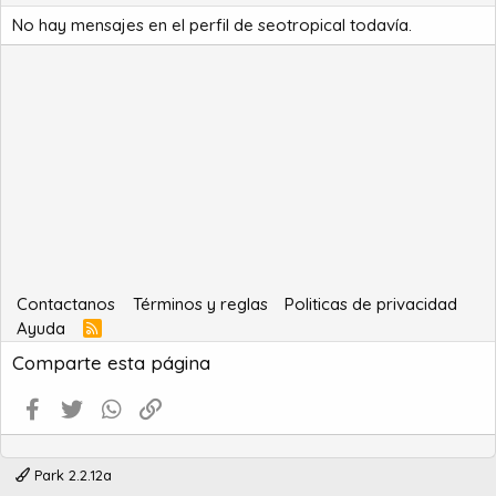
No hay mensajes en el perfil de seotropical todavía.
Contactanos
Términos y reglas
Politicas de privacidad
Ayuda
R
S
Comparte esta página
S
Facebook
Twitter
WhatsApp
Enlace
Park 2.2.12a