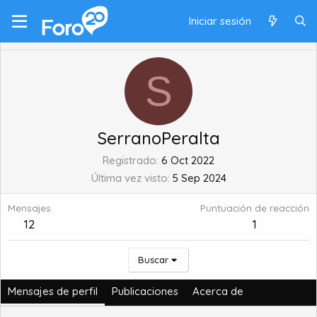
Iniciar sesión
S
SerranoPeralta
Registrado
6 Oct 2022
Última vez visto
5 Sep 2024
Mensajes
Puntuación de reacción
12
1
Buscar
Mensajes de perfil
Publicaciones
Acerca de