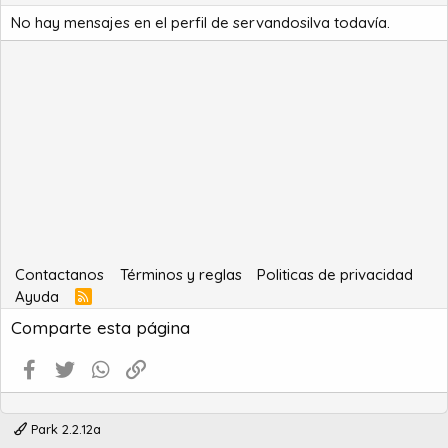
No hay mensajes en el perfil de servandosilva todavía.
Contactanos
Términos y reglas
Politicas de privacidad
Ayuda
R
S
Comparte esta página
S
Facebook
Twitter
WhatsApp
Enlace
Park 2.2.12a